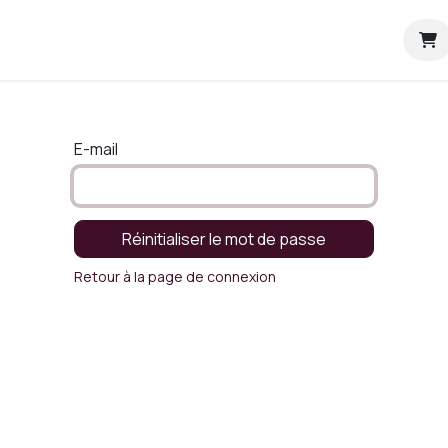
tration
Blog sécurité
Aide
À propos de nous
E-mail
Réinitialiser le mot de passe
Retour à la page de connexion