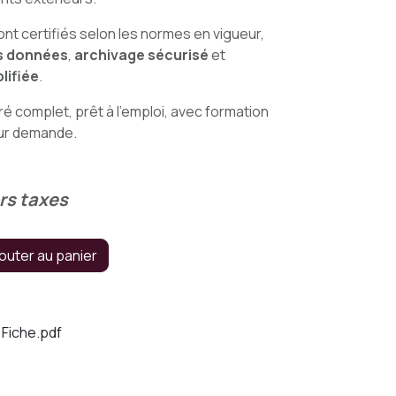
t certifiés selon les normes en vigueur,
s données
,
archivage sécurisé
et
lifiée
.
ré complet, prêt à l’emploi, avec formation
sur demande.
rs taxes
outer au panier
Fiche.pdf