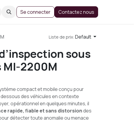
Se connecter
Contactez nous
0M
Default
Liste de prix:
d’inspection sous
s MI-2200M
ystème compact et mobile conçu pour
du dessous des véhicules en contexte
oyer, opérationnel en quelques minutes, il
nce rapide, fiable et sans distorsion
des
 pour détecter toute anomalie ou menace