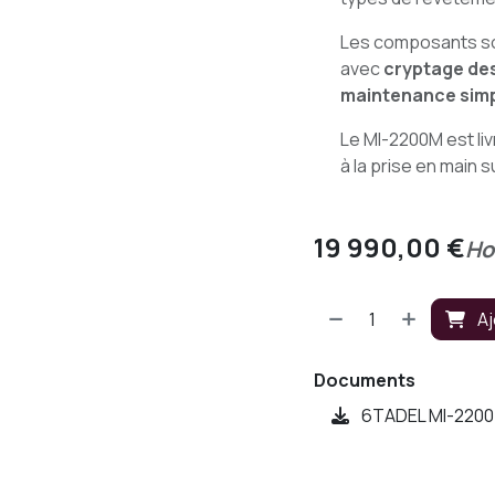
Les composants son
avec
cryptage de
maintenance simp
Le MI-2200M est liv
à la prise en main 
19 990,00
€
Ho
Aj
Documents
6TADEL MI-2200 