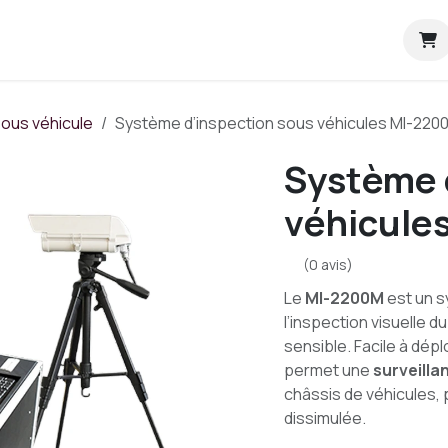
tration
Blog sécurité
Aide
À propos de nous
sous véhicule
Système d’inspection sous véhicules MI-220
Système 
véhicule
(0 avis)
Le
MI-2200M
est un s
l’inspection visuelle 
sensible. Facile à dépl
permet une
surveilla
châssis de véhicules,
dissimulée.