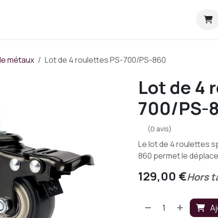
tration
Blog sécurité
Aide
À propos de nous
de métaux
Lot de 4 roulettes PS-700/PS-860
Lot de 4 
700/PS-
(0 avis)
Le lot de 4 roulettes 
860 permet le déplac
129,00
€
Hors t
Aj