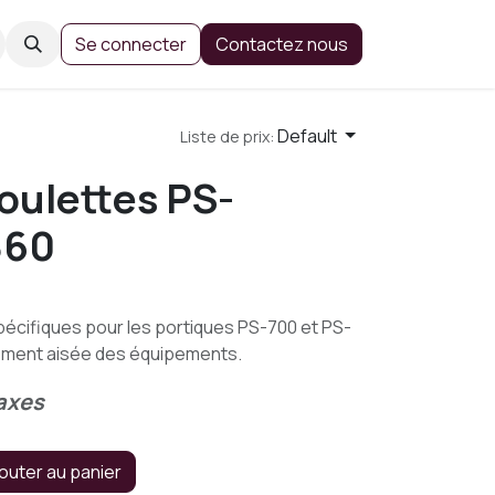
Se connecter
Contactez nous
Default
Liste de prix:
roulettes PS-
860
spécifiques pour les portiques PS-700 et PS-
ement aisée des équipements.
axes
outer au panier